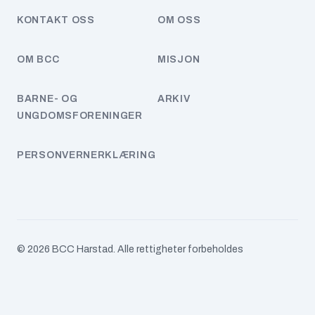
Tema
KONTAKT OSS
OM OSS
Uncategorized
OM BCC
MISJON
Ungdom
BARNE- OG
ARKIV
UNGDOMSFORENINGER
ARKIVER
juli 2026
PERSONVERNERKLÆRING
juni 2026
januar 2026
desember 2025
© 2026 BCC Harstad. Alle rettigheter forbeholdes
juni 2025
mai 2025