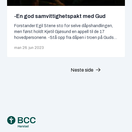
Tema
-En god samvittighetspakt med Gud
Uncategorized
Forstander Egil Stene sto for selve dåpshandlingen,
men først holdt Kjetil Gjøsund en appell til de 17
Ungdom
hovedpersonene. -Stå opp fra dåpen i troen på Guds
kraft – at den skal komme over deg! oppfordret han og
man 26. jun 2023
leste fra Romerbrevet 6:4: Vi ble altså begravet med
ARKIVER
ham ved dåpen til døden, for at likesom Kristus…
juli 2026
Neste side
juni 2026
januar 2026
desember 2025
Footer
juni 2025
mai 2025