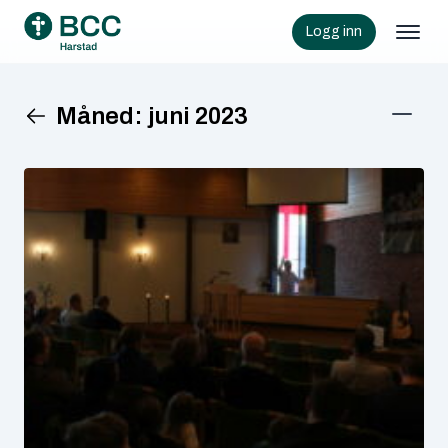
Logg inn
Måned:
juni 2023
KATEGORIER
Barn
Dugnad
Fest
Gratulasjoner
Informasjon
Organisasjon