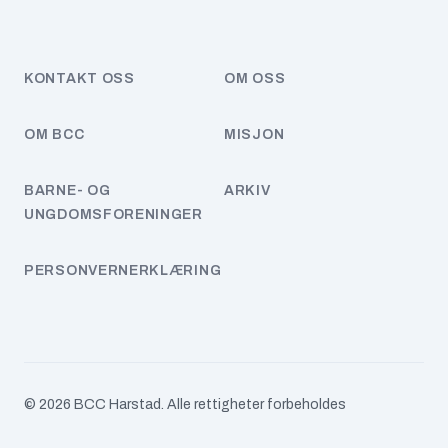
april 2025
februar 2025
KONTAKT OSS
OM OSS
desember 2024
OM BCC
MISJON
november 2024
BARNE- OG
ARKIV
september 2024
UNGDOMSFORENINGER
juni 2024
PERSONVERNERKLÆRING
april 2024
januar 2024
november 2023
© 2026 BCC Harstad. Alle rettigheter forbeholdes
oktober 2023