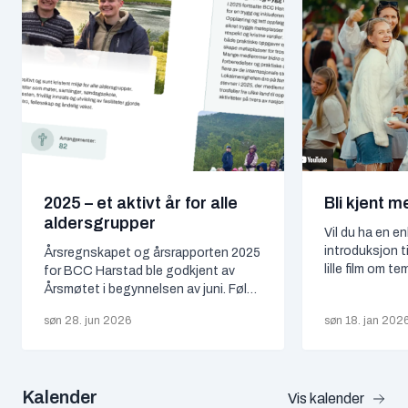
2025 – et aktivt år for alle
Bli kjent 
aldersgrupper
Vil du ha en e
introduksjon t
Årsregnskapet og årsrapporten 2025
lille film om t
for BCC Harstad ble godkjent av
lære, misjon og
Årsmøtet i begynnelsen av juni. Følg
ungdom, og oppr
denne linken, der du både finner de
søn 28. jun 2026
søn 18. jan 202
lære mer om: 
økonomiske resultatene og styrets
oss her hvis d
tekstlige oppsummering av fjorårets
vår lokalmenig
aktiviteter i foreningen: Årsrapport
og årsregnskap BCC Harstad 2025
Kalender
Vis kalender
Vi er medlem av BCC-forbundet. Se