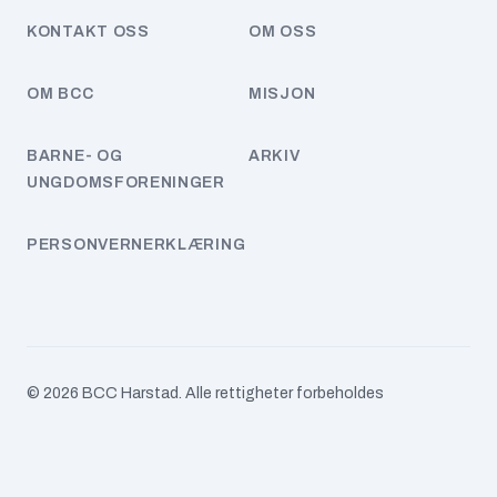
Tema
KONTAKT OSS
OM OSS
Uncategorized
OM BCC
MISJON
Ungdom
BARNE- OG
ARKIV
UNGDOMSFORENINGER
ARKIVER
juli 2026
PERSONVERNERKLÆRING
juni 2026
januar 2026
desember 2025
© 2026 BCC Harstad. Alle rettigheter forbeholdes
juni 2025
mai 2025